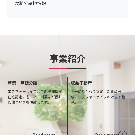
次期分譲地情報
事業紹介
新築一戸建分譲
収益不動産
エスフォーライフは全邸長期優良
将来にわたって安定した資産形
住宅認定。省エネ、耐震など優れ
成。エスフォーライフの収益不動
た住まいを提供致します。
産。
Read more
Read more