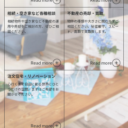
相続・空き家など各種相談
不動産の売却・買取
相続物件や空き家など不動産の運
物件の種類や大きさに関わらずご
用や売却をご検討の方、ぜひご相
相談ください。秘密厳守、スピー
談ください。
ド、高額で買取致します。
Read more
Read more
注文住宅・リノベーション
心行くまで自由に創る世界にひと
つだけの空間。まずはご希望をお
聞かせください。
Read more