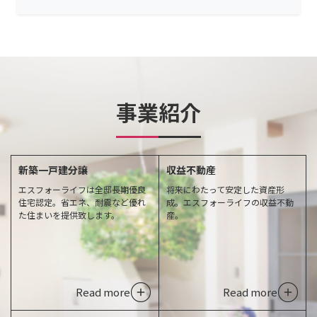
事業紹介
新築一戸建分譲
収益不動産
エスフォーライフは全邸長期優良
将来にわたって安定した資産形
住宅認定。省エネ、耐震など優れ
成。エスフォーライフの収益不動
た住まいを提供致します。
産。
Read more
Read more