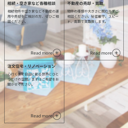
相続・空き家など各種相談
不動産の売却・買取
相続物件や空き家など不動産の運
物件の種類や大きさに関わらずご
用や売却をご検討の方、ぜひご相
相談ください。秘密厳守、スピー
談ください。
ド、高額で買取致します。
Read more
Read more
注文住宅・リノベーション
心行くまで自由に創る世界にひと
つだけの空間。まずはご希望をお
聞かせください。
Read more