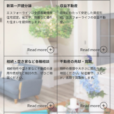
新築一戸建分譲
収益不動産
エスフォーライフは全邸長期優良
将来にわたって安定した資産形
住宅認定。省エネ、耐震など優れ
成。エスフォーライフの収益不動
た住まいを提供致します。
産。
Read more
Read more
相続・空き家など各種相談
不動産の売却・買取
相続物件や空き家など不動産の運
物件の種類や大きさに関わらずご
用や売却をご検討の方、ぜひご相
相談ください。秘密厳守、スピー
談ください。
ド、高額で買取致します。
Read more
Read more