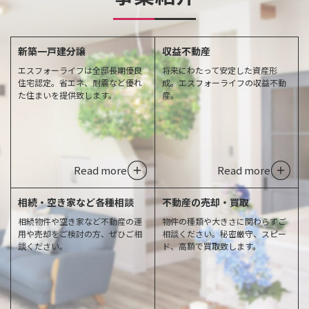
新築一戸建分譲
収益不動産
エスフォーライフは全邸長期優良
将来にわたって安定した資産形
住宅認定。省エネ、耐震など優れ
成。エスフォーライフの収益不動
た住まいを提供致します。
産。
Read more
Read more
相続・空き家など各種相談
不動産の売却・買取
相続物件や空き家など不動産の運
物件の種類や大きさに関わらずご
用や売却をご検討の方、ぜひご相
相談ください。秘密厳守、スピー
談ください。
ド、高額で買取致します。