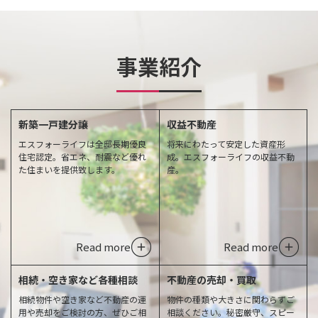
事業紹介
新築一戸建分譲
収益不動産
エスフォーライフは全邸長期優良
将来にわたって安定した資産形
住宅認定。省エネ、耐震など優れ
成。エスフォーライフの収益不動
た住まいを提供致します。
産。
Read more
Read more
相続・空き家など各種相談
不動産の売却・買取
相続物件や空き家など不動産の運
物件の種類や大きさに関わらずご
用や売却をご検討の方、ぜひご相
相談ください。秘密厳守、スピー