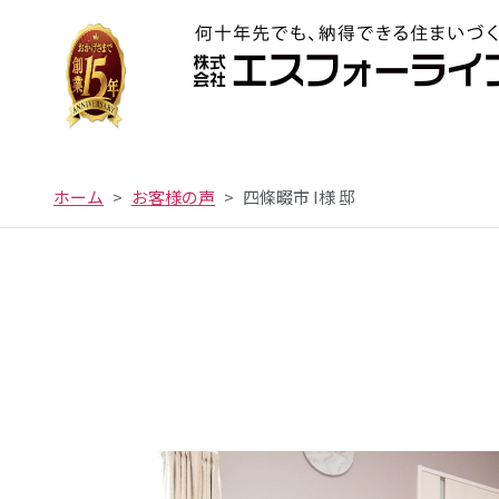
ホーム
お客様の声
四條畷市 I様 邸