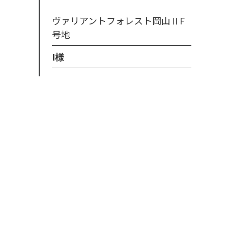
ヴァリアントフォレスト岡山ⅡF
号地
I様