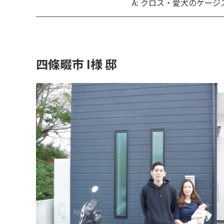
A: クロス・愛犬のケージ
四條畷市 I様 邸