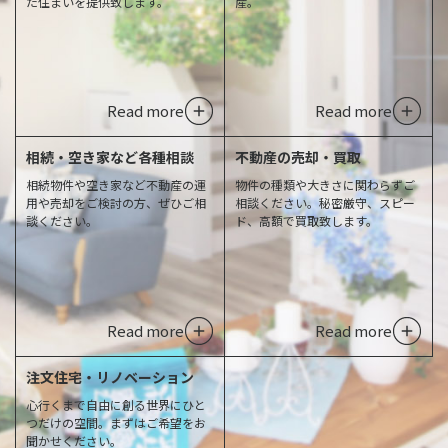
た住まいを提供致します。
産。
Read more
Read more
相続・空き家など各種相談
不動産の売却・買取
相続物件や空き家など不動産の運
物件の種類や大きさに関わらずご
用や売却をご検討の方、ぜひご相
相談ください。秘密厳守、スピー
談ください。
ド、高額で買取致します。
Read more
Read more
注文住宅・リノベーション
心行くまで自由に創る世界にひと
つだけの空間。まずはご希望をお
聞かせください。