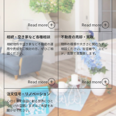
Read more
Read more
相続・空き家など各種相談
不動産の売却・買取
相続物件や空き家など不動産の運
物件の種類や大きさに関わらずご
用や売却をご検討の方、ぜひご相
相談ください。秘密厳守、スピー
談ください。
ド、高額で買取致します。
Read more
Read more
注文住宅・リノベーション
心行くまで自由に創る世界にひと
つだけの空間。まずはご希望をお
聞かせください。