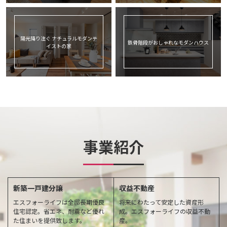
陽光降り注ぐ ナチュラルモダンテ
鉄骨階段がおしゃれなモダンハウス
イストの家
事業紹介
新築一戸建分譲
収益不動産
エスフォーライフは全邸長期優良
将来にわたって安定した資産形
住宅認定。省エネ、耐震など優れ
成。エスフォーライフの収益不動
た住まいを提供致します。
産。