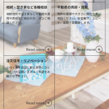
相続・空き家など各種相談
不動産の売却・買取
相続物件や空き家など不動産の運
物件の種類や大きさに関わらずご
用や売却をご検討の方、ぜひご相
相談ください。秘密厳守、スピー
談ください。
ド、高額で買取致します。
Read more
Read more
注文住宅・リノベーション
心行くまで自由に創る世界にひと
つだけの空間。まずはご希望をお
聞かせください。
Read more