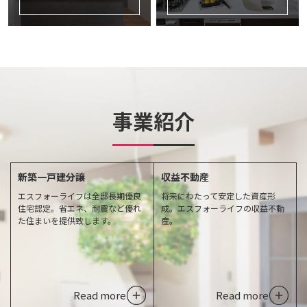
事業紹介
新築一戸建分譲
収益不動産
エスフォーライフは全邸長期優良
将来にわたって安定した資産形
住宅認定。省エネ、耐震など優れ
成。エスフォーライフの収益不動
た住まいを提供致します。
産。
Read more
Read more