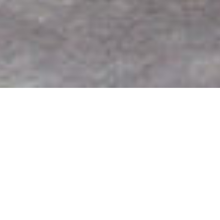
ホーム
新築一戸建分譲
大阪市の新築一戸建分譲
#すべて
#京都市
#八尾市
#大阪市
#宝塚市
#寝屋川市
#東大阪市
#枚方市